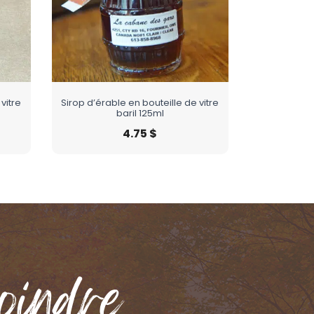
vitre
Sirop d’érable en bouteille de vitre
baril 125ml
4.75
$
oindre