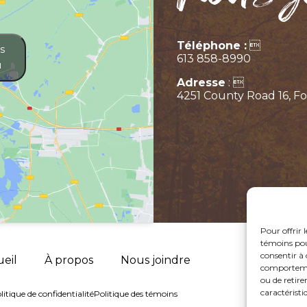
Téléphone :

s
613 858-8990
u
Adresse
: 
4251 County Road 16, F
Pour offrir 
témoins pour
consentir à 
eil
À propos
Nous joindre
comportement
ou de retire
caractéristi
litique de confidentialité
Politique des témoins