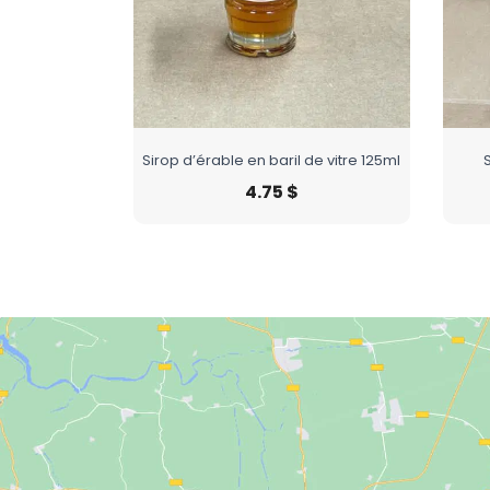
Sirop d’érable en baril de vitre 125ml
S
4.75
$