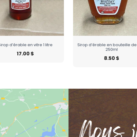
irop d’érable en vitre 1 litre
Sirop d’érable en bouteille de 
250ml
17.00
$
8.50
$
Nous j