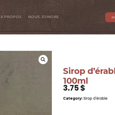
À PROPOS
NOUS JOINDRE
B
Sirop d’érabl
100ml
3.75
$
Sirop d'érable
Category: