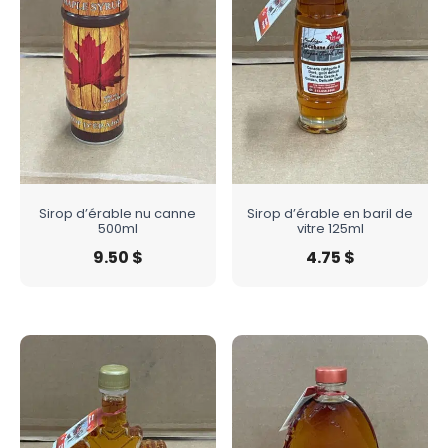
Sirop d’érable nu canne
Sirop d’érable en baril de
500ml
vitre 125ml
9.50
$
4.75
$