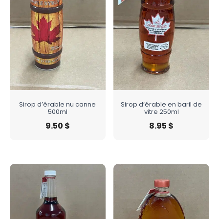
Sirop d’érable nu canne
Sirop d’érable en baril de
500ml
vitre 250ml
9.50
$
8.95
$